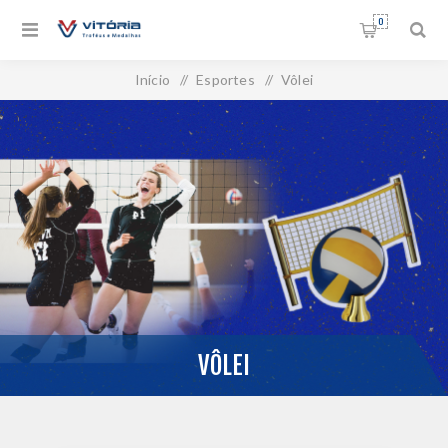
0
Início
/
Esportes
/
Vôlei
VÔLEI