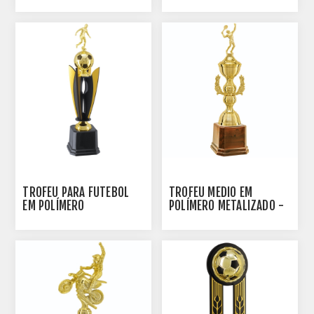
POLÍMERO METALIZADO -
COMPONENTES EM MDF -
700855-DO
PLM-891-DO
TROFÉU PARA FUTEBOL
TROFÉU MÉDIO EM
EM POLÍMERO
POLÍMERO METALIZADO -
METALIZADO COM
67 CM - 402791-DO
COMPONENTES EM MDF -
PLM-902-DPT