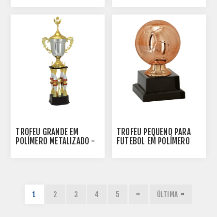
500142-PR
TROFÉU GRANDE EM
TROFÉU PEQUENO PARA
POLÍMERO METALIZADO -
FUTEBOL EM POLÍMERO
100103-VM
METALIZADO - 13 CM -
500143-BZN
1
2
3
4
5
ÚLTIMA