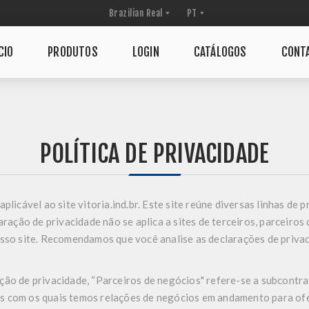
CIO
PRODUTOS
LOGIN
CATÁLOGOS
CONT
POLÍTICA DE PRIVACIDADE
plicável ao site vitoria.ind.br. Este site reúne diversas linhas de
laração de privacidade não se aplica a sites de terceiros, parceiro
osso site. Recomendamos que você analise as declarações de priva
ção de privacidade, “Parceiros de negócios" refere-se a subcontr
s com os quais temos relações de negócios em andamento para ofe