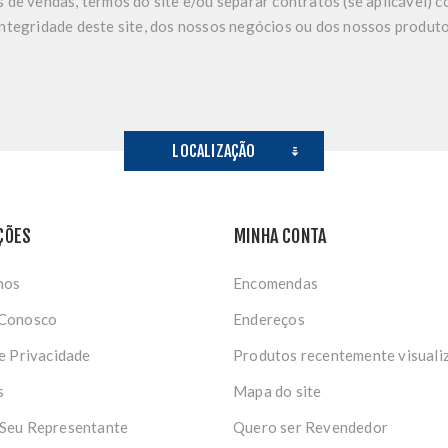
 de vendas, termos do site e/ou separar contratos (se aplicável) 
ntegridade deste site, dos nossos negócios ou dos nossos produto
LOCALIZAÇÃO
ÇÕES
MINHA CONTA
nos
Encomendas
 Conosco
Endereços
de Privacidade
Produtos recentemente visuali
s
Mapa do site
 Seu Representante
Quero ser Revendedor