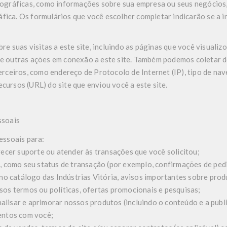
gráficas, como informações sobre sua empresa ou seus negócios, 
áfica. Os formulários que você escolher completar indicarão se a i
 suas visitas a este site, incluindo as páginas que você visualizo
os e outras ações em conexão a este site. Também podemos coletar
 terceiros, como endereço de Protocolo de Internet (IP), tipo de n
ecursos (URL) do site que enviou você a este site.
ssoais
ssoais para:
ecer suporte ou atender às transações que você solicitou;
, como seu status de transação (por exemplo, confirmações de pe
no catálogo das Indústrias Vitória, avisos importantes sobre prod
os termos ou políticas, ofertas promocionais e pesquisas;
nalisar e aprimorar nossos produtos (incluindo o conteúdo e a publi
entos com você;