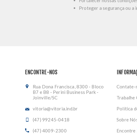
Fortalecer nossas condições
Proteger a segurança ou a i
ENCONTRE-NOS
INFORMA
Rua Dona Francisca, 8300 - Bloco
Contate-
B7 e B8 - Perini Business Park -
Joinville/SC
Trabalhe
vitoria@vitoria.ind.br
Política 
(47) 99245-0418
Sobre Nó
(47) 4009-2300
Encontre