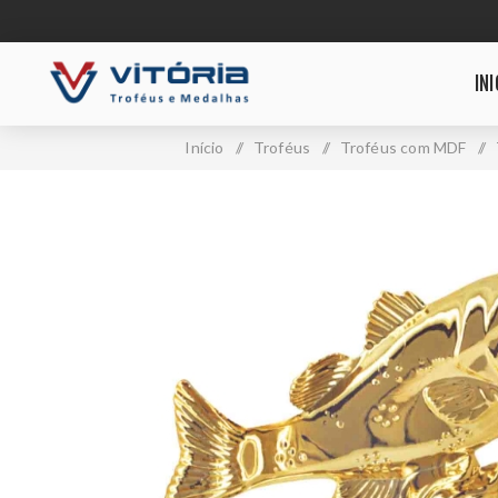
INI
Início
/
Troféus
/
Troféus com MDF
/