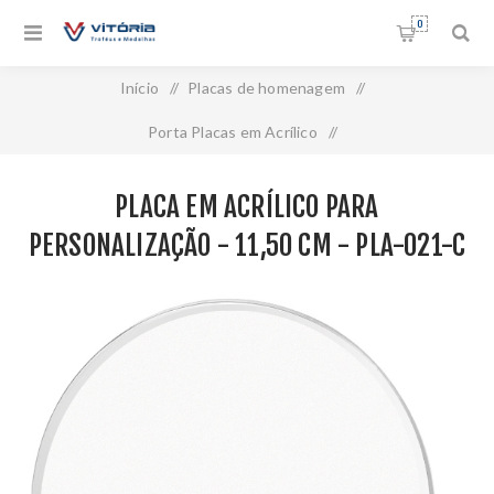
0
Início
/
Placas de homenagem
/
Porta Placas em Acrílico
/
PLACA EM ACRÍLICO PARA PERSONALIZAÇÃO - 11,50 CM -
PLACA EM ACRÍLICO PARA
PLA-021-C
PERSONALIZAÇÃO - 11,50 CM - PLA-021-C