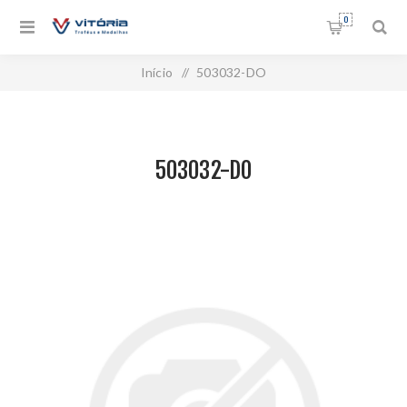
0
Início
/
503032-DO
503032-DO