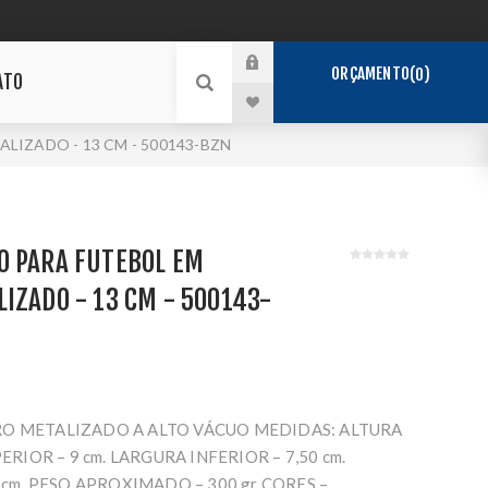
ORÇAMENTO
0
ATO
IZADO - 13 CM - 500143-BZN
O PARA FUTEBOL EM
IZADO - 13 CM - 500143-
O METALIZADO A ALTO VÁCUO MEDIDAS: ALTURA
ERIOR – 9 cm. LARGURA INFERIOR – 7,50 cm.
 cm. PESO APROXIMADO – 300 gr CORES –