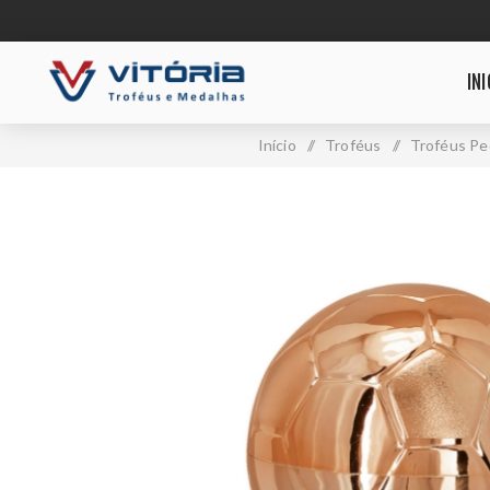
INI
Início
/
Troféus
/
Troféus P