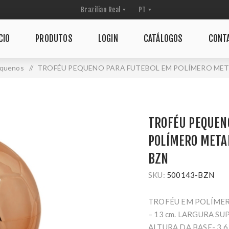
CIO
PRODUTOS
LOGIN
CATÁLOGOS
CONT
equenos
/
TROFÉU PEQUENO PARA FUTEBOL EM POLÍMERO METAL
TROFÉU PEQUEN
POLÍMERO METAL
BZN
SKU:
500143-BZN
TROFÉU EM POLÍMER
– 13 cm. LARGURA SUP
ALTURA DA BASE- 3,6