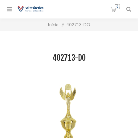
0
Início
/
402713-DO
402713-DO